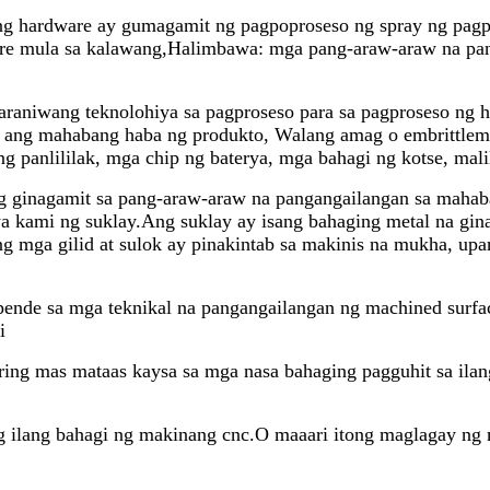
a ng hardware ay gumagamit ng pagpoproseso ng spray ng pa
ware mula sa kalawang,Halimbawa: mga pang-araw-araw na pa
kakaraniwang teknolohiya sa pagproseso para sa pagproseso ng
ang mahabang haba ng produkto, Walang amag o embrittleme
g panlililak, mga chip ng baterya, mga bahagi ng kotse, malil
ang ginagamit sa pang-araw-araw na pangangailangan sa maha
a kami ng suklay.Ang suklay ay isang bahaging metal na gi
ng mga gilid at sulok ay pinakintab sa makinis na mukha, up
ende sa mga teknikal na pangangailangan ng machined surfa
i
ing mas mataas kaysa sa mga nasa bahaging pagguhit sa ilang
 ilang bahagi ng makinang cnc.O maaari itong maglagay ng 