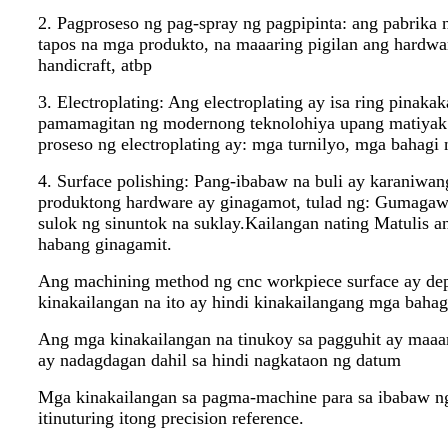
2. Pagproseso ng pag-spray ng pagpipinta: ang pabrik
tapos na mga produkto, na maaaring pigilan ang hard
handicraft, atbp
3. Electroplating: Ang electroplating ay isa ring pina
pamamagitan ng modernong teknolohiya upang matiyak 
proseso ng electroplating ay: mga turnilyo, mga bahagi n
4. Surface polishing: Pang-ibabaw na buli ay karaniw
produktong hardware ay ginagamot, tulad ng: Gumagaw
sulok ng sinuntok na suklay.Kailangan nating Matulis a
habang ginagamit.
Ang machining method ng cnc workpiece surface ay dep
kinakailangan na ito ay hindi kinakailangang mga bahag
Ang mga kinakailangan na tinukoy sa pagguhit ay maaar
ay nadagdagan dahil sa hindi nagkataon ng datum
Mga kinakailangan sa pagma-machine para sa ibabaw ng
itinuturing itong precision reference.