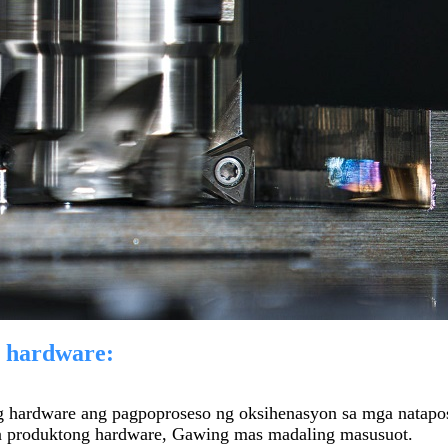
g hardware:
ng hardware ang pagpoproseso ng oksihenasyon sa mga natap
a produktong hardware, Gawing mas madaling masusuot.