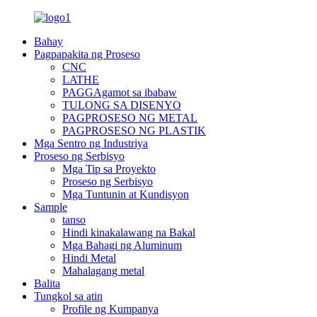
Bahay
Pagpapakita ng Proseso
CNC
LATHE
PAGGAgamot sa ibabaw
TULONG SA DISENYO
PAGPROSESO NG METAL
PAGPROSESO NG PLASTIK
Mga Sentro ng Industriya
Proseso ng Serbisyo
Mga Tip sa Proyekto
Proseso ng Serbisyo
Mga Tuntunin at Kundisyon
Sample
tanso
Hindi kinakalawang na Bakal
Mga Bahagi ng Aluminum
Hindi Metal
Mahalagang metal
Balita
Tungkol sa atin
Profile ng Kumpanya