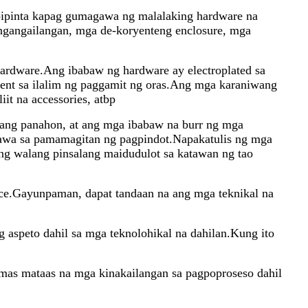
gpipinta kapag gumagawa ng malalaking hardware na
ngangailangan, mga de-koryenteng enclosure, mga
 hardware.Ang ibabaw ng hardware ay electroplated sa
nt sa ilalim ng paggamit ng oras.Ang mga karaniwang
iit na accessories, atbp
bang panahon, at ang mga ibabaw na burr ng mga
nawa sa pamamagitan ng pagpindot.Napakatulis ng mga
ang walang pinsalang maidudulot sa katawan ng tao
ce.Gayunpaman, dapat tandaan na ang mga teknikal na
 aspeto dahil sa mga teknolohikal na dahilan.Kung ito
mas mataas na mga kinakailangan sa pagpoproseso dahil