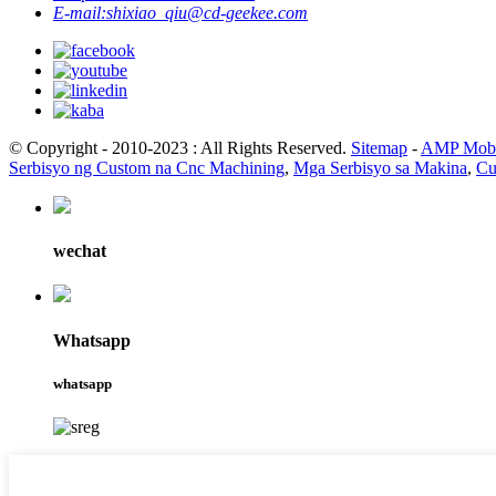
E-mail:
shixiao_qiu@cd-geekee.com
© Copyright - 2010-2023 : All Rights Reserved.
Sitemap
-
AMP Mobi
Serbisyo ng Custom na Cnc Machining
,
Mga Serbisyo sa Makina
,
Cu
wechat
Whatsapp
whatsapp