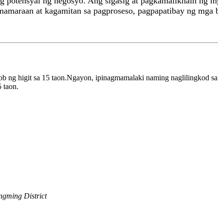
ng potensyal ng negosyo. Ang sigasig at pagkamalikhain ng
mamaraan at kagamitan sa pagproseso, pagpapatibay ng mga b
oob ng higit sa 15 taon.Ngayon, ipinagmamalaki naming naglilingkod sa
 taon.
ngming District