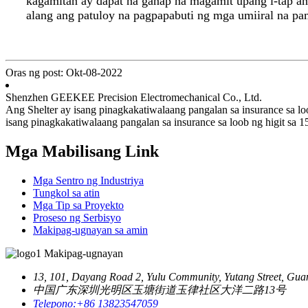
kagamitan ay dapat na ganap na magamit upang i-tap a
alang ang patuloy na pagpapabuti ng mga umiiral na pa
Oras ng post: Okt-08-2022
Shenzhen GEEKEE Precision Electromechanical Co., Ltd.
Ang Shelter ay isang pinagkakatiwalaang pangalan sa insurance sa l
isang pinagkakatiwalaang pangalan sa insurance sa loob ng higit sa 15
Mga Mabilisang Link
Mga Sentro ng Industriya
Tungkol sa atin
Mga Tip sa Proyekto
Proseso ng Serbisyo
Makipag-ugnayan sa amin
Makipag-ugnayan
13, 101, Dayang Road 2, Yulu Community, Yutang Street, Gua
中国广东深圳光明区玉塘街道玉律社区大洋二路13号
Telepono:
+86 13823547059