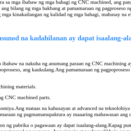
ara sa mga ibabaw ng mga bahagi ng CNC machined, ang pan
t ang bilang ng mga hakbang at pamamaraan ng pagproseso n
mga kinakailangan ng kalidad ng mga bahagi, mahusay na e
usunod na kadahilanan ay dapat isaalang-al
 ibabaw na nakuha ng anumang paraan ng CNC machining ay 
gpoproseso, ang kaukulang.Ang pamamaraan ng pagpoproseso
hining materials.
t ng CNC machined parts.
onomiya.Ang mataas na kahusayan at advanced na teknolohiya 
mamaraan ng pagmamanupaktura ay maaaring mabawasan ang 
yon ng pabrika o pagawaan ay dapat isaalang-alang.Kapag pum