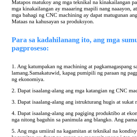
Matapos matukoy ang mga teknikal na kinakailangan p
mga kinakailangan ay maaaring mapili nang naaayon, a
mga bahagi ng CNC machining ay dapat matugunan ang 
Mataas na kahusayan sa produksyon.
Para sa kadahilanang ito, ang mga sum
pagproseso:
1. Ang katumpakan ng machining at pagkamagaspang sa
lamang.Samakatuwid, kapag pumipili ng paraan ng pa
ng ekonomiya.
2. Dapat isaalang-alang ang mga katangian ng CNC mac
3. Dapat isaalang-alang ang istrukturang hugis at suka
4. Dapat isaalang-alang ang pagiging produktibo at ek
nga nitong baguhin sa panimula ang blangko. Ang pa
5. Ang mga umiiral na kagamitan at teknikal na kondis