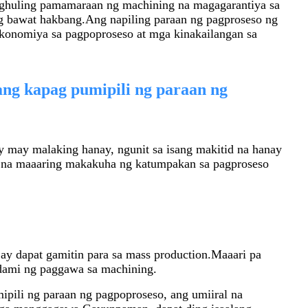
ghuling pamamaraan ng machining na magagarantiya sa
g bawat hakbang.Ang napiling paraan ng pagproseso ng
konomiya sa pagpoproseso at mga kinakailangan sa
ang kapag pumipili ng paraan ng
may malaking hanay, ngunit sa isang makitid na hanay
 na maaaring makakuha ng katumpakan sa pagproseso
ay dapat gamitin para sa mass production.Maaari pa
dami ng paggawa sa machining.
ipili ng paraan ng pagpoproseso, ang umiiral na