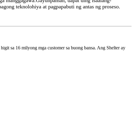
 mga manggagawa.Gayunpaman, dapat ding isaalang-
agong teknolohiya at pagpapabuti ng antas ng proseso.
 higit sa 16 milyong mga customer sa buong bansa. Ang Shelter ay