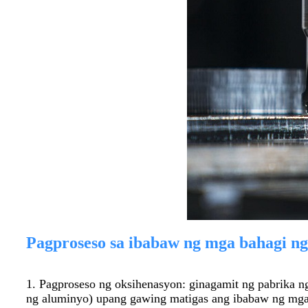
Pagproseso sa ibabaw ng mga bahagi n
1. Pagproseso ng oksihenasyon: ginagamit ng pabrika 
ng aluminyo) upang gawing matigas ang ibabaw ng mg